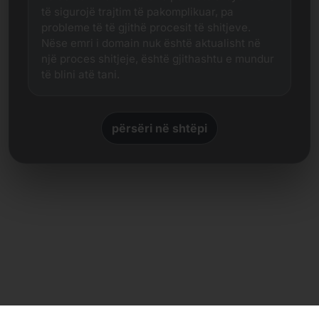
të sigurojë trajtim të pakomplikuar, pa
probleme të të gjithë procesit të shitjeve.
Nëse emri i domain nuk është aktualisht në
një proces shitjeje, është gjithashtu e mundur
të blini atë tani.
përsëri në shtëpi