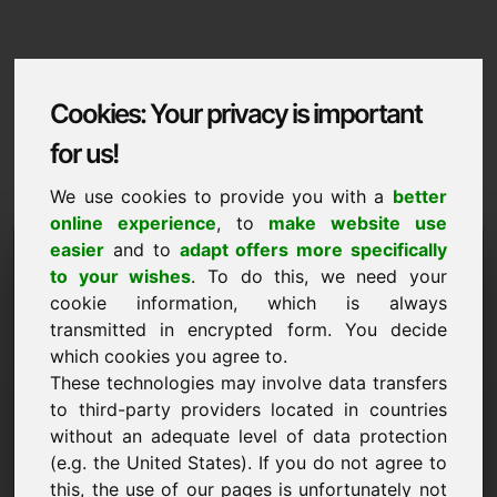
Cookies: Your privacy is important
for us!
We use cookies to provide you with a
better
online experience
, to
make website use
Domaininformation
easier
and to
adapt offers more specifically
to your wishes
. To do this, we need your
Domaininformation | Shqiptare
cookie information, which is always
transmitted in encrypted form. You decide
Cmim i vecante: 3.500,00 Euro (pa TVSH)
which cookies you agree to.
RE
These technologies may involve data transfers
Alternativa tërheqëse domenesh direkt në Find-Your-
to third-party providers located in countries
Domain.eu
without an adequate level of data protection
zbuloni ->
(e.g. the United States). If you do not agree to
this, the use of our pages is unfortunately not