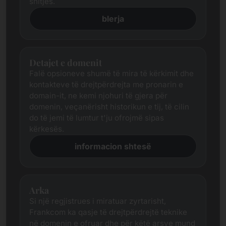
shitjes.
blerja
Detajet e domenit
Falë opsioneve shumë të mira të kërkimit dhe
kontakteve të drejtpërdrejta me pronarin e
domain-it, ne kemi njohuri të gjera për
domenin, veçanërisht historikun e tij, të cilin
do të jemi të lumtur t'ju ofrojmë sipas
kërkesës.
informacion shtesë
Arka
Si një regjistrues i miratuar zyrtarisht,
Frankcom ka qasje të drejtpërdrejtë teknike
në domenin e ofruar dhe për këtë arsye mund